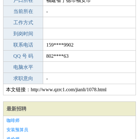
毕业学校
户口所在
商丘第二实验中学
福建省宁德市福安市
所学专业
当前所在
-
-
工作经验
工作方式
24
驾 照
到岗时间
B照
期望月薪
联系电话
159****9902
手机号码
QQ 号 码
159****9902
802****63
微信号码
电脑水平
159****9902
外语水平
求职意向
-
本文链接：http://www.qzrc1.com/jianli/1078.html
最新招聘
咖啡师
安装预算员