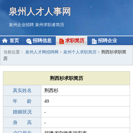
泉州人才人事网
泉州企业招聘
泉州求职者简历
首页
招聘信息
求职简历
招聘企业
当前位置：
泉州人才网招聘网
>
泉州个人求职简历
>
荆西杉求职简
历
荆西杉求职简历
真实姓名
荆西杉
性 别
年 龄
男
49
出生年月
婚姻状况
1977-01-01
-
学 历
身 高
高中
-