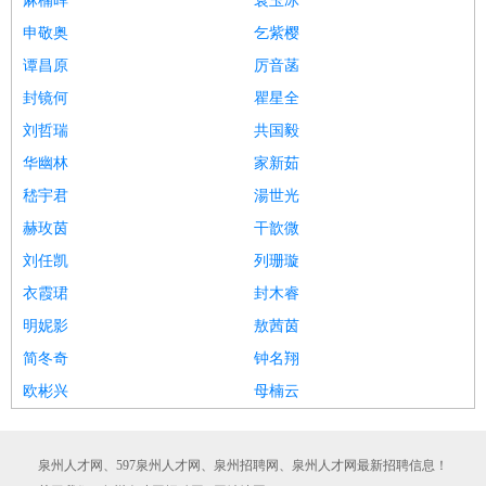
麻楠晖
袁玉冰
申敬奥
乞紫樱
谭昌原
厉音菡
封镜何
瞿星全
刘哲瑞
共国毅
华幽林
家新茹
嵇宇君
湯世光
赫玫茵
干歆微
刘任凯
列珊璇
衣霞珺
封木睿
明妮影
敖茜茵
简冬奇
钟名翔
欧彬兴
母楠云
泉州人才网、597泉州人才网、泉州招聘网、泉州人才网最新招聘信息！