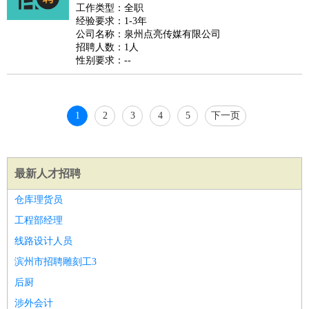
好玩职业
：
酒店试睡员
美食品尝师
旅游体验师
职业拥抱师
酒店试
工作类型：全职
经验要求：1-3年
睡员
狗粮试吃员
手模
陪跑族
网购砍价师
色彩搭配师
品
公司名称：泉州点亮传媒有限公司
酒师
招聘人数：1人
性别要求：--
1
2
3
4
5
下一页
最新人才招聘
仓库理货员
工程部经理
线路设计人员
滨州市招聘雕刻工3
后厨
涉外会计