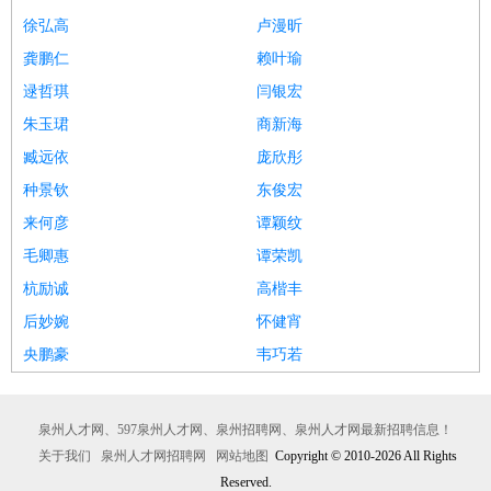
徐弘高
卢漫昕
龚鹏仁
赖叶瑜
逯哲琪
闫银宏
朱玉珺
商新海
臧远依
庞欣彤
种景钦
东俊宏
来何彦
谭颖纹
毛卿惠
谭荣凯
杭励诚
高楷丰
后妙婉
怀健宵
央鹏豪
韦巧若
泉州人才网、597泉州人才网、泉州招聘网、泉州人才网最新招聘信息！
关于我们
泉州人才网招聘网
网站地图
Copyright © 2010-2026 All Rights
Reserved.