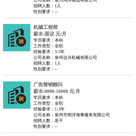
公司名称：泉州鸿河物流有限公司
家政/安保
：
保洁
保姆
保安
月嫂
钟点工
洗衣工
护工
育婴师
送水工
招聘人数：1人
性别要求：--
家庭管家
物业管理
：
物业维修
物业管理
物业招商
物业经理
机械工程师
淘宝/网店
：
淘宝客服
淘宝美工
淘宝店长
淘宝推广
淘宝装修
淘宝策
薪水:面议 元/月
划
淘宝模特
学历要求：本科
工作类型：全职
财务/会计
：
会计
财务
出纳
审计
税务
财务分析
成本管理
经验要求：3-5年
教育/培训
：
教师
公司名称：泉州达兴机械有限公司
家教
幼教
教学管理
学术研究
培训策划
课程顾问
招聘人数：1人
银行/证券
：
理财顾问
证券分析
银行柜员
拍卖师
操盘手
银行经理
信
性别要求：--
贷管理
律师/法务
：
律师
律师助理
法务专员
专利顾问
合同管理
广告营销顾问
薪水:8000-16000 元/月
广告/咨询
：
文案
广告制作
咨询顾问
创意总监
广告策划
会展策划
婚
学历要求：本科
礼策划
媒介策划
咨询经理
客户主管
摄影师
工作类型：全职
经验要求：1-3年
美术/设计
：
服装设计
平面设计
美编
家具设计
美术老师
室内设计
包
公司名称：泉州市明洋海事服务有限公司
装设计
动画设计
珠宝设计
店面设计
UI设计
招聘人数：若干
性别要求：--
编辑/出版
：
编辑
记者
出版
发行
专栏作家
排版设计
翻译/语言
：
英语翻译
日语翻译
俄语翻译
韩语翻译
法语翻译
德语翻