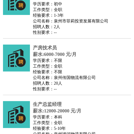
餐饮类
：
厨师
服务员
传菜员
面点师
洗碗工
后厨
杂工
学徒
咖啡
学历要求：初中
工作类型：全职
师
茶艺师
迎宾
经验要求：1-3年
酒店/旅游
：
酒店前台
酒店服务员
行李员
大堂经理
酒店管理
酒店管
公司名称：泉州市菲莉投资发展有限公司
招聘人数：2人
家
导游
旅游顾问
签证专员
订票员
试睡师
性别要求：--
超市/销售
：
促销导购
营业员
收银员
理货员
食品加工
品类管理
店长
美容/美发
：
发型师
美容师
化妆师
美甲师
美发助理
洗头工
美体师
产房技术员
美容顾问
美容助理
美容店长
宠物美容
薪水:6000-7000 元/月
学历要求：不限
保健/按摩
：
按摩师
针灸推拿
足疗师
搓澡工
盲人按摩
工作类型：全职
娱乐/影视
：
礼仪
调酒师
摄影师
主持人
配音员
后期制作
场务
群众
经验要求：不限
公司名称：泉州传国物流有限公司
演员
音效师
灯光师
编剧
主播
招聘人数：20人
技术开发
：
程序员
网页设计
技术专员
软件工程师
测试工程师
运维
性别要求：--
工程师
技术支持
硬件工程师
系统工程师
通信工程师
数
生产总监经理
据工程师
前端工程师
APP开发
算法工程师
薪水:12000-20000 元/月
产品管理
：
产品经理
产品运营
产品助理
项目经理
高级产品经理
产
学历要求：本科
品实习生
SEO
工作类型：全职
经验要求：5-10年
电子/电气
：
无线电
电路工程
自动化
电子维修
产品工艺