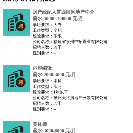
公关
：
公关员
公关经理
媒介专员
媒介经理
会展专员
房产经纪人置业顾问地产中介
技工/工人
：
普工
电工
木工
钳工
焊工
钣金工
锅炉工
油漆工
缝纫工
薪水:50000-100000 元/月
学历要求：大专
维修工
水暖工
车工
叉车工
手机维修
电梯工
操作工
包
工作类型：全职
装工
水泥工
钢筋工
纺织工
管道工
样衣工
装卸工
经验要求：不限
公司名称：福建省泉州中拓置业有限公司
生产/研发
：
质量管理
生产组长
车间主任
工艺设计
生产总监
高级工
招聘人数：若干
程师
性别要求：--
机械/仪表
：
机械工程
仪器仪表
机电
版图设计
司机
：
商务司机
内容编辑
客车司机
货车司机
出租车司机
班车司机
驾校
薪水:2000-3000 元/月
教练
带车司机
地铁司机
高铁司机
小车司机
快车司机
专
学历要求：本科
车司机
工作类型：实习
经验要求：1年以下
物流/仓储
：
快递员
仓库管理
搬运工
物流专员
物流经理
调度员
公司名称：泉州天将房地产开发有限公司
贸易/采购
：
外贸专员
外贸经理
采购员
采购经理
商务专员
报关员
买
招聘人数：若干
性别要求：--
手
保险/理赔
：
保险推销
保险顾问
核保理赔
保险经纪人
保险精算师
契
美体师
约管理
保险内勤
薪水:3000-6000 元/月