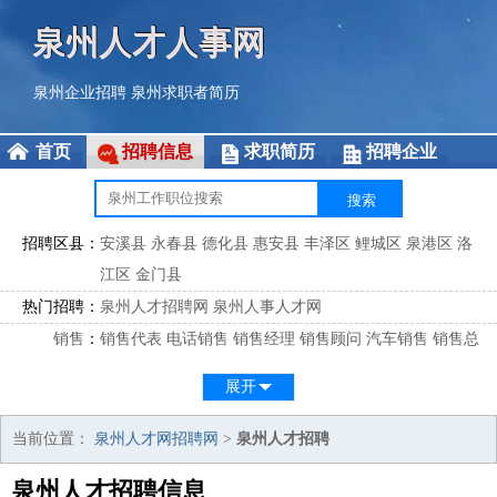
泉州人才人事网
泉州企业招聘
泉州求职者简历
首页
招聘信息
求职简历
招聘企业
招聘区县：
安溪县
永春县
德化县
惠安县
丰泽区
鲤城区
泉港区
洛
江区
金门县
热门招聘：
泉州人才招聘网
泉州人事人才网
销售
：
销售代表
电话销售
销售经理
销售顾问
汽车销售
销售总
监
医药销售
网络销售
区域销售
客户经理
销售顾问
展开
市场
：
市场专员
市场经理
市场拓展
市场调研
市场策划
策划经
理
当前位置：
泉州人才网招聘网
>
泉州人才招聘
客服
：
客服专员
电话客服
客服经理
售后服务
客户关系
客服总
泉州人才招聘信息
监