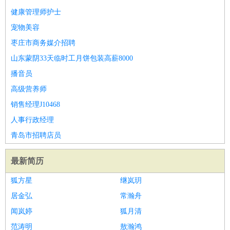
健康管理师护士
宠物美容
枣庄市商务媒介招聘
山东蒙阴33天临时工月饼包装高薪8000
播音员
高级营养师
销售经理J10468
人事行政经理
青岛市招聘店员
最新简历
狐方星
继岚玥
居金弘
常瀚舟
闻岚婷
狐月清
范涛明
敖瀚鸿