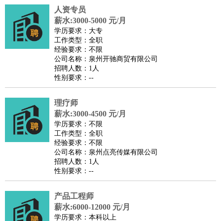
人资专员
译
小语种
薪水:3000-5000 元/月
医疗/药剂
：
医生
护士
药剂师
理疗师
导医
营养师
心理医生
中医
学历要求：大专
工作类型：全职
运动/健身
：
健身教练
瑜伽教练
舞蹈老师
游泳教练
台球教练
高尔夫
经验要求：不限
助理
体育解说员
体育记者
足球教练
公司名称：泉州开驰商贸有限公司
招聘人数：1人
环境保护
：
污水处理
环保检测
环境管理
环境绿化
水质检测员
性别要求：--
政府公务
：
房地产
：
房产销售
置业顾问
房产客服
房产策划
房产店员
房产中
理疗师
介
房产内勤
房产评估师
薪水:3000-4500 元/月
学历要求：不限
建筑/装修
：
土木工程
工程监理
造价师
安全专员
项目管理
园林设计
工作类型：全职
测绘员
建筑工
装修工
经验要求：不限
公司名称：泉州点亮传媒有限公司
人事/行政
：
文员
前台
秘书
人事专员
人事经理
行政助理
行政主管
招聘人数：1人
招聘专员
招聘经理
猎头顾问
培训专员
性别要求：--
高级管理
：
总监
总裁助理
副总裁
总经理
合伙人
CEO
CTO
CFO
产品工程师
CPO
薪水:6000-12000 元/月
农林牧渔
：
养殖人员
饲养业务
农艺师
畜牧师
饲料研发
学历要求：本科以上