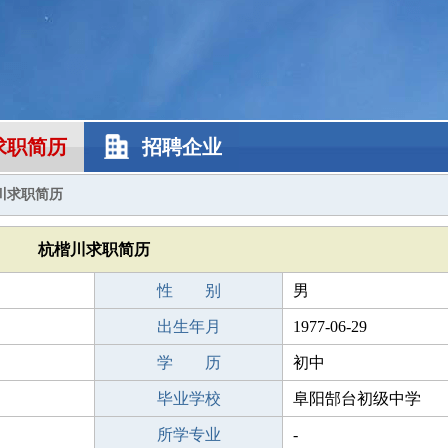
求职简历
招聘企业
川求职简历
杭楷川求职简历
性 别
男
出生年月
1977-06-29
学 历
初中
毕业学校
阜阳郜台初级中学
所学专业
-