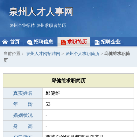
泉州人才人事网
泉州企业招聘
泉州求职者简历
首页
招聘信息
求职简历
招聘企业
当前位置：
泉州人才网招聘网
>
泉州个人求职简历
>
邱健维求职简
历
邱健维求职简历
真实姓名
邱健维
性 别
年 龄
男
53
出生年月
婚姻状况
1973-07-28
-
学 历
身 高
成人教育
-