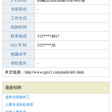
毕业学校
户口所在
齐鲁长城技术学校
西藏自治区昌都市类乌齐县
所学专业
当前所在
-
-
工作经验
工作方式
27
驾 照
到岗时间
B照
期望月薪
联系电话
153****4817
手机号码
QQ 号 码
153****4817
515****28
微信号码
电脑水平
153****4817
外语水平
求职意向
-
本文链接：http://www.qzrc1.com/jianli/441.html
最新招聘
嘉鱼仓管操作工
人事专员轻松坐班