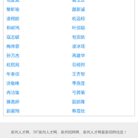
包蓝岚
骆玉芷
黎昕瑜
颜新诚
凌楷皓
杭远棕
和材鸿
叶信聪
寇志硕
包安皓
梅倚蓉
凌冰瑶
孙万杰
再建华
杭熙宛
荘楷邦
年泰信
王齐智
洪敬峰
季燕莲
冉洁璇
弓茜菊
滕惠婷
茹皓隆
尉菱翔
释霞欣
泉州人才网、597泉州人才网、泉州招聘网、泉州人才网最新招聘信息！