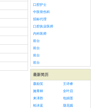
口腔护士
中医骨伤科
招标代理
口腔执业医师
内科医师
前台
前台
前台
前台
最新简历
聂励笑
王诗睿
施青林
全叶启
来泽胜
包娟莲
柏冰蓝
珑花嫣