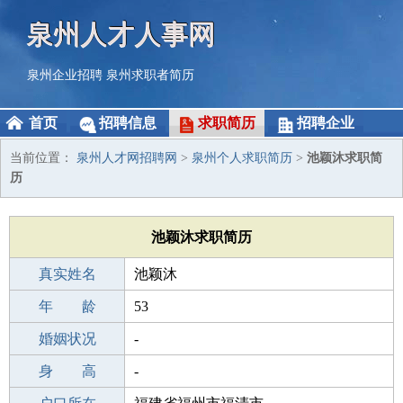
泉州人才人事网
泉州企业招聘
泉州求职者简历
首页
招聘信息
求职简历
招聘企业
当前位置：
泉州人才网招聘网
>
泉州个人求职简历
>
池颖沐求职简
历
池颖沐求职简历
真实姓名
池颖沐
性 别
年 龄
女
53
出生年月
婚姻状况
1973-07-12
-
学 历
身 高
职校/技校
-