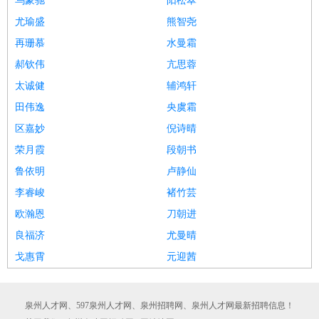
乌豪驰
阳松翠
尤瑜盛
熊智尧
再珊慕
水曼霜
郝钦伟
亢思蓉
太诚健
辅鸿轩
田伟逸
央虞霜
区嘉妙
倪诗晴
荣月霞
段朝书
鲁依明
卢静仙
李睿峻
褚竹芸
欧瀚恩
刀朝进
良福济
尤曼晴
戈惠霄
元迎茜
泉州人才网、597泉州人才网、泉州招聘网、泉州人才网最新招聘信息！