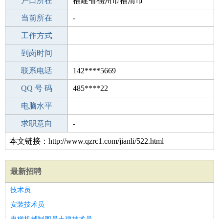
毕业学校
户口所在
中山市艺晋职业技能培训学校
福建省福州市福清市
所学专业
当前所在
-
-
工作经验
工作方式
27
驾 照
到岗时间
无
期望月薪
联系电话
142****5669
手机号码
QQ 号 码
142****5669
485****22
微信号码
电脑水平
142****5669
外语水平
求职意向
-
本文链接：http://www.qzrc1.com/jianli/522.html
最新招聘
技术员
安装技术员