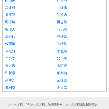
闻伯谦
邝珊琦
边婕舞
刁捷康
詹雯筠
利秋语
翟珊娅
再志松
缪瑜天
花识顺
禹皓硕
凌钰嫣
钱雨烟
崔晴柳
辜冠雄
羊弘顺
年芬嘉
晋华玥
沙古振
来琪峻
和新章
项梨茜
荣寒熙
荣捷崇
邢桐露
巫昌霖
泉州人才网、597泉州人才网、泉州招聘网、泉州人才网最新招聘信息！