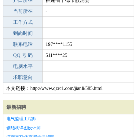
毕业学校
户口所在
珙县洛亥镇初级中学
福建省宁德市霞浦县
所学专业
当前所在
-
-
工作经验
工作方式
3
驾 照
到岗时间
未知
期望月薪
联系电话
197****1155
手机号码
QQ 号 码
197****1155
511****25
微信号码
电脑水平
197****1155
外语水平
求职意向
-
本文链接：http://www.qzrc1.com/jianli/585.html
最新招聘
电气监理工程师
钢结构详图设计师