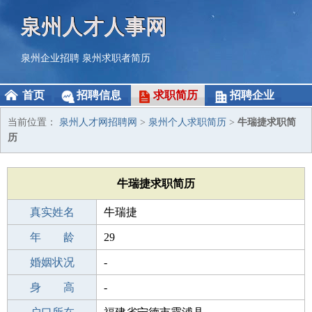
泉州人才人事网
泉州企业招聘
泉州求职者简历
首页
招聘信息
求职简历
招聘企业
当前位置：
泉州人才网招聘网
>
泉州个人求职简历
>
牛瑞捷求职简
历
牛瑞捷求职简历
真实姓名
牛瑞捷
性 别
年 龄
男
29
出生年月
婚姻状况
1997-04-13
-
学 历
身 高
初中
-