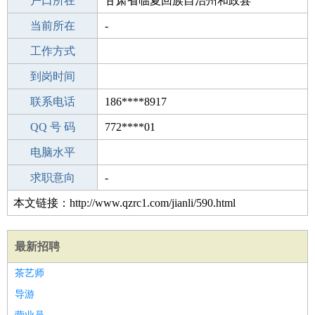
毕业学校
户口所在
珠港镇第二中学
甘肃省临夏回族自治州和政县
所学专业
当前所在
-
-
工作经验
工作方式
19
驾 照
到岗时间
B照
期望月薪
联系电话
186****8917
手机号码
QQ 号 码
186****8917
772****01
微信号码
电脑水平
186****8917
外语水平
求职意向
-
本文链接：http://www.qzrc1.com/jianli/590.html
最新招聘
茶艺师
导游