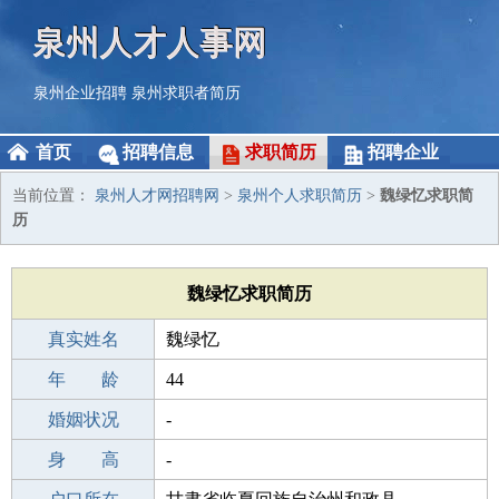
泉州人才人事网
泉州企业招聘
泉州求职者简历
首页
招聘信息
求职简历
招聘企业
当前位置：
泉州人才网招聘网
>
泉州个人求职简历
>
魏绿忆求职简
历
魏绿忆求职简历
真实姓名
魏绿忆
性 别
年 龄
女
44
出生年月
婚姻状况
1982-08-01
-
学 历
身 高
初中
-