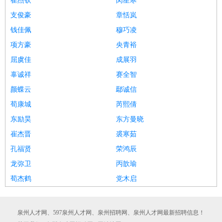
崔杰钦
闵星寒
支俊豪
章恬岚
钱佳佩
穆巧凌
项方豪
央青裕
屈虞佳
成展羽
辜诚祥
赛全智
颜蝶云
鄢诚信
荀康城
芮熙倩
东励昊
东方曼晓
崔杰晋
裘寒茹
孔福贤
荣鸿辰
龙弥卫
丙歆瑜
荀杰鹤
党木启
泉州人才网、597泉州人才网、泉州招聘网、泉州人才网最新招聘信息！