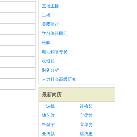
直播主播
主播
美团骑行
学习体验顾问
检验
电话销售专员
收银员
财务分析
人力社会高级研究
最新简历
丰波帆
连梅茹
钱艺纹
宁柔茜
毕瀚宁
宣华雯
全鸿颜
诸鸿忠