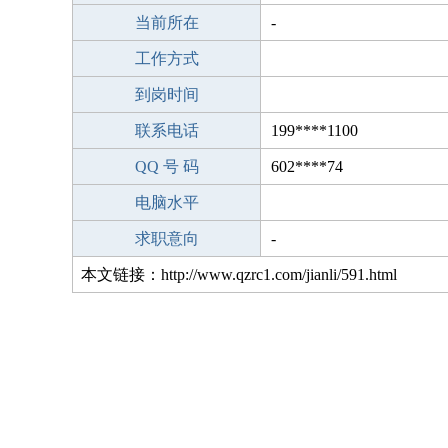
当前所在
-
工作方式
到岗时间
联系电话
199****1100
QQ 号 码
602****74
电脑水平
求职意向
-
本文链接：http://www.qzrc1.com/jianli/591.html