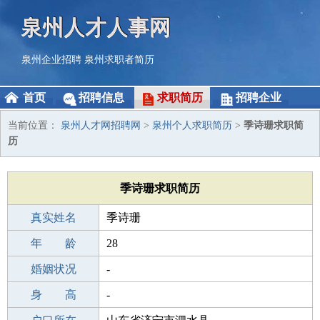
泉州人才人事网
泉州企业招聘
泉州求职者简历
首页
招聘信息
求职简历
招聘企业
当前位置：
泉州人才网招聘网
>
泉州个人求职简历
>
季诗珊求职简
历
季诗珊求职简历
真实姓名
季诗珊
性 别
年 龄
女
28
出生年月
婚姻状况
1998-08-24
-
学 历
身 高
初中
-