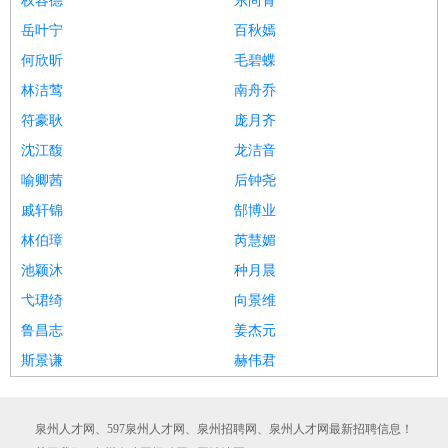
权容德
东尚青
岳叶宁
百秋嫣
何欣昕
毛碧蝶
林洁莺
南舟乔
符豪耿
庞月齐
沈江馥
龙洁音
喻卿茜
后钟尧
戚轩锦
郜博业
林伯璋
芮慧媚
池颖沐
种月晨
弋珺绮
向景维
鲁昌志
姜杰元
斯景谦
赫伟君
泉州人才网、597泉州人才网、泉州招聘网、泉州人才网最新招聘信息！