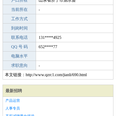
毕业学校
户口所在
隆尧县实验中学
山东省济宁市泗水县
所学专业
当前所在
-
-
工作经验
工作方式
1
驾 照
到岗时间
B照
期望月薪
联系电话
131****4925
手机号码
QQ 号 码
131****4925
652****77
微信号码
电脑水平
131****4925
外语水平
求职意向
-
本文链接：http://www.qzrc1.com/jianli/690.html
最新招聘
产品运营
人事专员