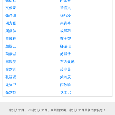
崔杰钦
闵星寒
支俊豪
章恬岚
钱佳佩
穆巧凌
项方豪
央青裕
屈虞佳
成展羽
辜诚祥
赛全智
颜蝶云
鄢诚信
荀康城
芮熙倩
东励昊
东方曼晓
崔杰晋
裘寒茹
孔福贤
荣鸿辰
龙弥卫
丙歆瑜
荀杰鹤
党木启
泉州人才网、597泉州人才网、泉州招聘网、泉州人才网最新招聘信息！