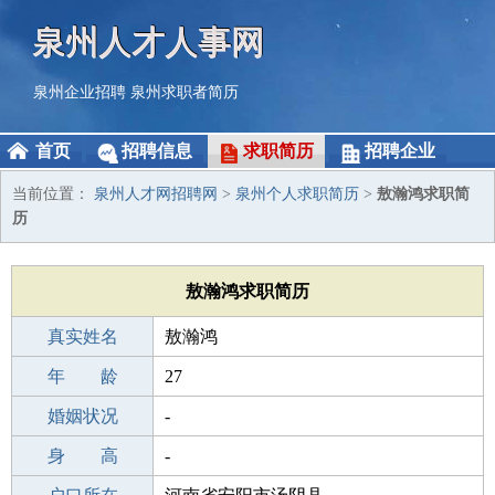
泉州人才人事网
泉州企业招聘
泉州求职者简历
首页
招聘信息
求职简历
招聘企业
当前位置：
泉州人才网招聘网
>
泉州个人求职简历
>
敖瀚鸿求职简
历
敖瀚鸿求职简历
真实姓名
敖瀚鸿
性 别
年 龄
男
27
出生年月
婚姻状况
1999-09-21
-
学 历
身 高
中专
-