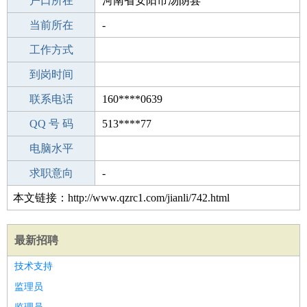
毕业学校
户口所在
中专
河南省安阳市汤阴县
所学专业
当前所在
-
-
工作经验
工作方式
0
驾 照
到岗时间
A照
期望月薪
联系电话
160****0639
手机号码
QQ 号 码
160****0639
513****77
微信号码
电脑水平
160****0639
外语水平
求职意向
-
本文链接：http://www.qzrc1.com/jianli/742.html
最新招聘
技术支持
监理员