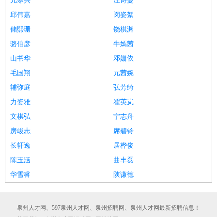
亢寒兴
汪诗曼
邱伟嘉
闵姿絮
储熙珊
饶棋渊
骆伯彦
牛嫣茜
山书华
邓姗依
毛国翔
元茜婉
辅弥庭
弘芳绮
力姿雅
翟英岚
文棋弘
宁志舟
房峻志
席碧铃
长轩逸
居桦俊
陈玉涵
曲丰磊
华雪睿
陕谦德
泉州人才网、597泉州人才网、泉州招聘网、泉州人才网最新招聘信息！