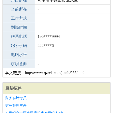
毕业学校
户口所在
华岳电子工程学校
河南省平顶山市卫东区
所学专业
当前所在
-
-
工作经验
工作方式
18
驾 照
到岗时间
A照
期望月薪
联系电话
196****9994
手机号码
QQ 号 码
196****9994
422****6
微信号码
电脑水平
196****9994
外语水平
求职意向
-
本文链接：http://www.qzrc1.com/jianli/933.html
最新招聘
财务会计专员
财务管理主任