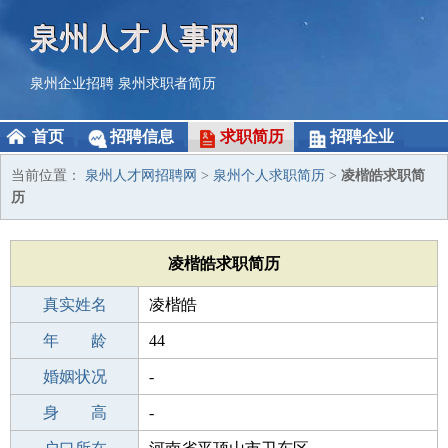
泉州人才人事网
泉州企业招聘
泉州求职者简历
首页
招聘信息
求职简历
招聘企业
当前位置：
泉州人才网招聘网
>
泉州个人求职简历
>
凌楷皓求职简
历
凌楷皓求职简历
真实姓名
凌楷皓
性 别
年 龄
男
44
出生年月
婚姻状况
1982-09-30
-
学 历
身 高
职校/技校
-