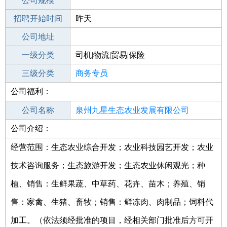
工作地点
公司规模
泉州惠安县
招聘开始时间
公司电话
昨天
招聘结束时间
公司地址
2021-10-17
一级分类
司机|物流|贸易|保险
二级分类
三级分类
贸易/采购
商务专员
公司福利：
其他行业
物流
公司名称
泉州九星生态农业发展有限公司
公司介绍：
公司类型
有限责任公司(自然人投资或控股)
经营范围：生态农业综合开发；农业科技园艺开发；农业
技术咨询服务；生态旅游开发；生态农业休闲观光；种
植、销售：生鲜果蔬、中草药、花卉、苗木；养殖、销
售：家禽、生猪、畜牧；销售：鲜冻肉、肉制品；饲料代
加工。（依法须经批准的项目，经相关部门批准后方可开