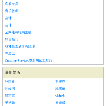
客服专员
音乐教师
会计
会计
全网通缉吃鸡主播
销售顾问
格林豪泰酒店总经理
充装工
CustomerServices资深测试工程师
最新简历
玛国贤
管波亦
同峻明
班琪依
靳惠惠
钱柏金
晏浩翰
秦镜盛