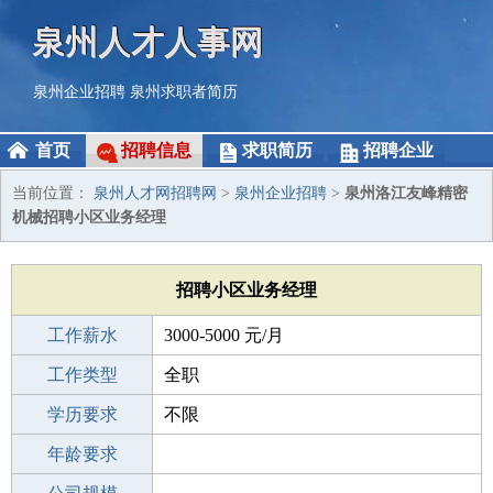
泉州人才人事网
泉州企业招聘
泉州求职者简历
首页
招聘信息
求职简历
招聘企业
当前位置：
泉州人才网招聘网
>
泉州企业招聘
>
泉州洛江友峰精密
机械招聘小区业务经理
招聘小区业务经理
工作薪水
3000-5000 元/月
招聘人数
工作类型
1人
全职
性别要求
学历要求
-
不限
工作经验
年龄要求
不限