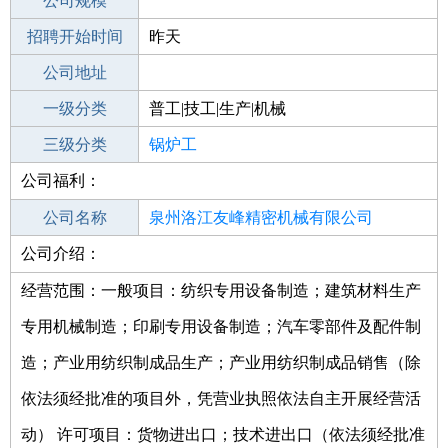
工作地点
公司规模
泉州金门县
招聘开始时间
公司电话
昨天
招聘结束时间
公司地址
2021-11-03
一级分类
普工|技工|生产|机械
二级分类
三级分类
普工/技工
锅炉工
公司福利：
其他行业
公司名称
泉州洛江友峰精密机械有限公司
公司介绍：
公司类型
有限责任公司(自然人投资或控股)
经营范围：一般项目：纺织专用设备制造；建筑材料生产
专用机械制造；印刷专用设备制造；汽车零部件及配件制
造；产业用纺织制成品生产；产业用纺织制成品销售（除
依法须经批准的项目外，凭营业执照依法自主开展经营活
动） 许可项目：货物进出口；技术进出口（依法须经批准