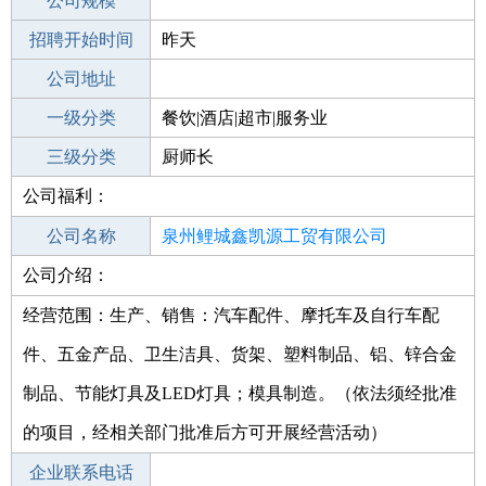
工作地点
公司规模
泉州惠安县
招聘开始时间
公司电话
昨天
招聘结束时间
公司地址
2022-02-23
一级分类
餐饮|酒店|超市|服务业
二级分类
三级分类
餐饮
厨师长
公司福利：
其他行业
特色菜
公司名称
泉州鲤城鑫凯源工贸有限公司
公司介绍：
公司类型
有限责任公司(自然人独资)
经营范围：生产、销售：汽车配件、摩托车及自行车配
件、五金产品、卫生洁具、货架、塑料制品、铝、锌合金
制品、节能灯具及LED灯具；模具制造。（依法须经批准
的项目，经相关部门批准后方可开展经营活动）
企业联系电话