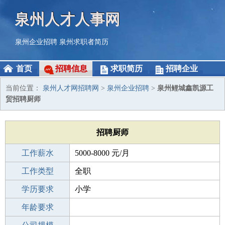
泉州人才人事网
泉州企业招聘
泉州求职者简历
首页
招聘信息
求职简历
招聘企业
当前位置：
泉州人才网招聘网
>
泉州企业招聘
>
泉州鲤城鑫凯源工
贸招聘厨师
招聘厨师
工作薪水
5000-8000 元/月
招聘人数
工作类型
2人
全职
性别要求
学历要求
-
小学
工作经验
年龄要求
不限