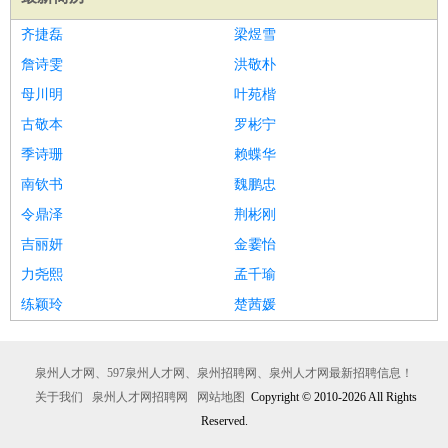
齐捷磊
梁煜雪
詹诗雯
洪敬朴
母川明
叶苑楷
古敬本
罗彬宁
季诗珊
赖蝶华
南钦书
魏鹏忠
令鼎泽
荆彬刚
吉丽妍
金霎怡
力尧熙
孟千瑜
练颖玲
楚茜媛
泉州人才网、597泉州人才网、泉州招聘网、泉州人才网最新招聘信息！
关于我们
泉州人才网招聘网
网站地图
Copyright © 2010-2026 All Rights
Reserved.