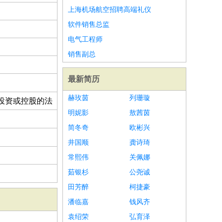
上海机场航空招聘高端礼仪
软件销售总监
电气工程师
销售副总
最新简历
赫玫茵
列珊璇
投资或控股的法
明妮影
敖茜茵
简冬奇
欧彬兴
井国顺
龚诗琦
常熙伟
关佩娜
茹银杉
公尧诚
田芳醉
柯捷豪
潘临嘉
钱风齐
袁绍荣
弘育泽