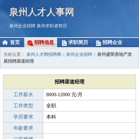
泉州人才人事网
泉州企业招聘
泉州求职者简历
首页
招聘信息
求职简历
招聘企业
当前位置：
泉州人才网招聘网
>
泉州企业招聘
>
泉州盛荣房地产发
展招聘渠道经理
招聘渠道经理
工作薪水
8000-12000 元/月
招聘人数
工作类型
1人
全职
性别要求
学历要求
-
本科
工作经验
年龄要求
1-3年