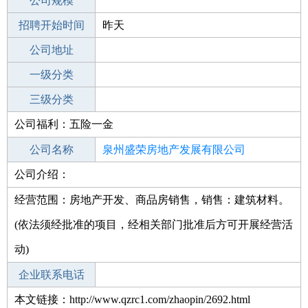
工作地点
公司规模
泉州德化县
招聘开始时间
公司电话
昨天
招聘结束时间
公司地址
2022-03-07
一级分类
二级分类
三级分类
公司福利：五险一金
其他行业
公司名称
泉州盛荣房地产发展有限公司
公司介绍：
公司类型
有限责任公司(自然人投资或控股)
经营范围：房地产开发、商品房销售，销售：建筑材料。
(依法须经批准的项目，经相关部门批准后方可开展经营活
动)
企业联系电话
本文链接：http://www.qzrc1.com/zhaopin/2692.html