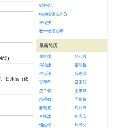
财务会计
电梯维保技术员
维保技工
数学物理老师
最新简历
翟钟璋
蒲江峻
独资)
马语婕
苗瑜哲
牛远翔
阮思瑛
装、日用品（依
官琴华
吾国韶
墨兰碧
墨果昌
宗桐微
闫皓俊
滕朝复
阎叶洪
肖朝冰
苟志安
钮皓锐
利瀚羽