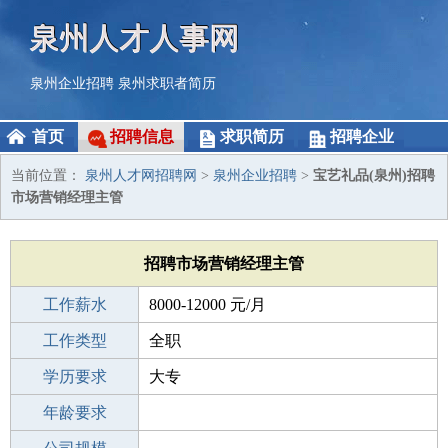
泉州人才人事网
泉州企业招聘
泉州求职者简历
首页
招聘信息
求职简历
招聘企业
当前位置：
泉州人才网招聘网
>
泉州企业招聘
>
宝艺礼品(泉州)招聘
市场营销经理主管
招聘市场营销经理主管
工作薪水
8000-12000 元/月
招聘人数
工作类型
1人
全职
性别要求
学历要求
-
大专
工作经验
年龄要求
1-3年