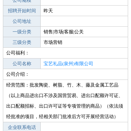
工作地点
公司规模
泉州永春县
招聘开始时间
公司电话
昨天
招聘结束时间
公司地址
2022-03-10
一级分类
销售|市场|客服|公关
二级分类
三级分类
市场
市场营销
公司福利：
其他行业
公司名称
宝艺礼品(泉州)有限公司
公司介绍：
公司类型
有限责任公司(台港澳法人独资)
经营范围：批发陶瓷、树脂、竹、木、藤及金属工艺品
（以上商品进出口不涉及国营贸易、进出口配额许可证、
出口配额招标、出口许可证等专项管理的商品）（依法须
经批准的项目，经相关部门批准后方可开展经营活动）
企业联系电话