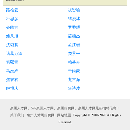
路榆云
祝贤喻
种思彦
继漫冰
齐幽方
罗乔耀
鲍风旭
茹楠杰
沈璐裳
孟江岩
诸葛万泽
窦景平
窦熙青
粘芬卉
马嫣婵
干尚豪
焦睿君
龙古海
继博庆
焦诗凌
泉州人才网、597泉州人才网、泉州招聘网、泉州人才网最新招聘信息！
关于我们
泉州人才网招聘网
网站地图
Copyright © 2010-2026 All Rights
Reserved.