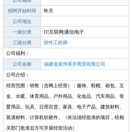
工作地点
公司规模
泉州泉港区
招聘开始时间
公司电话
昨天
招聘结束时间
公司地址
2022-02-01
一级分类
IT|互联网|通信|电子
二级分类
三级分类
技术开发
软件工程师
公司福利：
其他行业
公司名称
福建省泉州美开商贸有限公司
公司介绍：
公司类型
有限责任公司(自然人独资)
经营范围：销售（含网上经营）：服饰、鞋帽、箱包、五
金、水暖、体育用品、户外用品、化妆品、汽车用品、母
婴用品、玩具、日用百货、家具、电子产品、建筑材料、
装潢材料、计算机软硬件。（依法须经批准的项目，经相
关部门批准后方可开展经营活动）