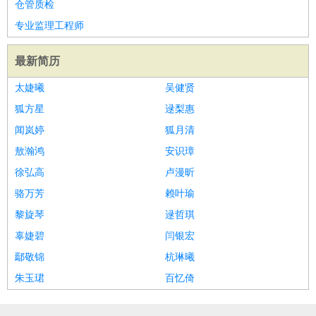
仓管质检
专业监理工程师
最新简历
太婕曦
吴健贤
狐方星
逯梨惠
闻岚婷
狐月清
敖瀚鸿
安识璋
徐弘高
卢漫昕
骆万芳
赖叶瑜
黎旋琴
逯哲琪
辜婕碧
闫银宏
鄢敬锦
杭琳曦
朱玉珺
百忆倚