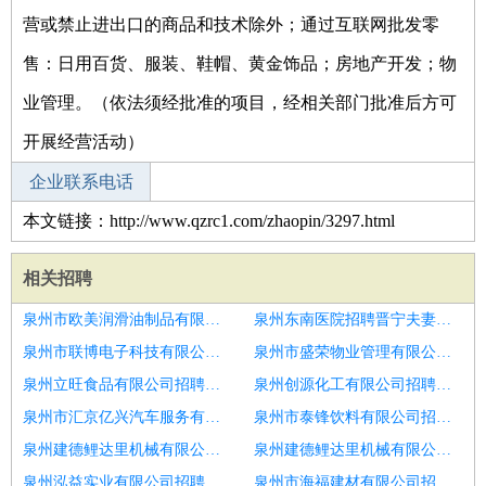
营或禁止进出口的商品和技术除外；通过互联网批发零
售：日用百货、服装、鞋帽、黄金饰品；房地产开发；物
业管理。（依法须经批准的项目，经相关部门批准后方可
开展经营活动）
企业联系电话
本文链接：http://www.qzrc1.com/zhaopin/3297.html
相关招聘
泉州市欧美润滑油制品有限公司招聘仓管管理
泉州东南医院招聘晋宁夫妻宿舍
泉州市联博电子科技有限公司招聘河北唐山
泉州市盛荣物业管理有限公司招聘嘉善学徒招聘
泉州立旺食品有限公司招聘包吃住高薪
泉州创源化工有限公司招聘仓管质量
泉州市汇京亿兴汽车服务有限公司招聘放心企业
泉州市泰锋饮料有限公司招聘复工啦6千无需隔离岗位多
泉州建德鲤达里机械有限公司招聘学徒招聘
泉州建德鲤达里机械有限公司招聘牡丹江副驾驶跟车月过万包吃住
泉州泓益实业有限公司招聘送货员
泉州市海福建材有限公司招聘港北放心企业