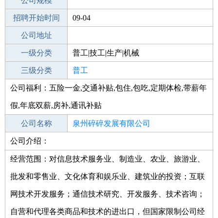
工作地点
公司规模
泉州惠安县
招聘开始时间
公司电话
09-04
招聘结束时间
公司地址
2021-10-06
一级分类
普工|技工|生产|机械
二级分类
三级分类
普工/技工
普工
公司福利：五险一金,交通补贴,包住,包吃,定期体检,带薪年
其他行业
假,年底双薪,房补,通讯补贴
公司名称
泉州碎碎发展有限公司
公司介绍：
公司类型
有限责任公司(自然人投资或控股)
经营范围：对信息技术服务业、制造业、农业、旅游业、
批发和零售业、文化体育和娱乐业、建筑业的投资；互联
网技术开发服务；通信技术研究、开发服务、技术咨询；
自营和代理各类商品和技术的进出口，但国家限制公司经