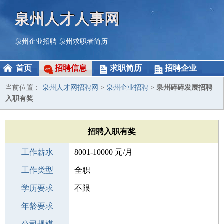
泉州人才人事网
泉州企业招聘
泉州求职者简历
首页
招聘信息
求职简历
招聘企业
当前位置：
泉州人才网招聘网
>
泉州企业招聘
>
泉州碎碎发展招聘
入职有奖
招聘入职有奖
工作薪水
8001-10000 元/月
招聘人数
工作类型
若干
全职
性别要求
学历要求
-
不限
工作经验
年龄要求
不限