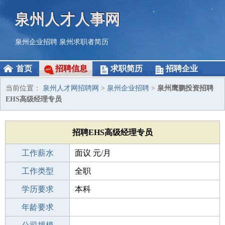
泉州人才人事网
泉州企业招聘
泉州求职者简历
首页
招聘信息
求职简历
招聘企业
当前位置：
泉州人才网招聘网
>
泉州企业招聘
>
泉州鹰鹏投资招聘
EHS高级经理专员
招聘EHS高级经理专员
工作薪水
面议 元/月
招聘人数
工作类型
1人
全职
性别要求
学历要求
-
本科
工作经验
年龄要求
1-3年