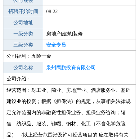
工作地点
公司规模
泉州泉港区
招聘开始时间
公司电话
08-22
招聘结束时间
公司地址
2021-10-14
一级分类
房地产|建筑|装修
二级分类
三级分类
建筑/装修
安全专员
公司福利：五险一金
其他行业
公司名称
泉州鹰鹏投资有限公司
公司介绍：
公司类型
有限责任公司(自然人独资)
经营范围：对工业、商业、房地产业、酒店服务业、基础
建设业的投资；根据《担保法》的规定，从事相关法律规
定允许范围内的非融资性担保业务、担保业务咨询；销
售：纺织品、服装、鞋帽、钢材、化工（不含化学危险
品）。(以上经营范围涉及许可经营项目的,应在取得有关