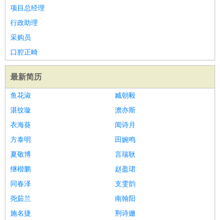
项目总经理
行政助理
采购员
口腔正畸
最新简历
鱼花淑
臧朝毅
湛纹璇
澹亦斯
衣海葵
闻诗月
方泰明
田婉鸣
夏敬博
言瑞耿
继楷鹏
赵盈珺
同春泽
支雯韵
尧茹兰
南翰阳
施名捷
荆诗姗