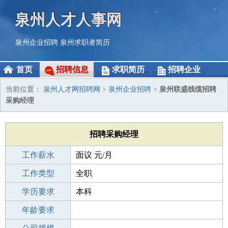
泉州人才人事网
泉州企业招聘
泉州求职者简历
首页
招聘信息
求职简历
招聘企业
当前位置：
泉州人才网招聘网
>
泉州企业招聘
>
泉州联盛线缆招聘
采购经理
招聘采购经理
工作薪水
面议 元/月
招聘人数
工作类型
1人
全职
性别要求
学历要求
-
本科
工作经验
年龄要求
3-5年