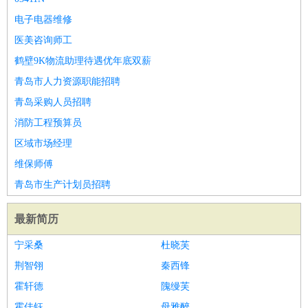
电子电器维修
医美咨询师工
鹤壁9K物流助理待遇优年底双薪
青岛市人力资源职能招聘
青岛采购人员招聘
消防工程预算员
区域市场经理
维保师傅
青岛市生产计划员招聘
最新简历
宁采桑
杜晓芙
荆智翎
秦西锋
霍轩德
隗缦芙
霍佳钰
母雅醉