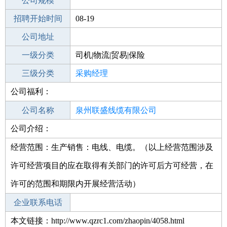
工作地点
公司规模
泉州洛江区
招聘开始时间
公司电话
08-19
招聘结束时间
公司地址
2021-10-31
一级分类
司机|物流|贸易|保险
二级分类
三级分类
贸易/采购
采购经理
公司福利：
其他行业
不限
公司名称
泉州联盛线缆有限公司
公司介绍：
公司类型
有限责任公司(自然人投资或控股)
经营范围：生产销售：电线、电缆。（以上经营范围涉及
许可经营项目的应在取得有关部门的许可后方可经营，在
许可的范围和期限内开展经营活动）
企业联系电话
本文链接：http://www.qzrc1.com/zhaopin/4058.html