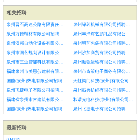
相关招聘
泉州晋石高速公路有限责任公司招聘采购部经理
泉州绿茗机械有限公司招聘采购经理
泉州万德鞋材有限公司招聘潍坊市招聘采购主管
泉州丰泽辉艺鹏礼品有限公司招聘采购主管
泉州汉邦自动化设备有限公司招聘采购经理
泉州明艺包袋有限公司招聘采购专员
泉州市国艺规划设计有限公司招聘采购经理
泉州沙加商贸有限公司招聘招标采购经理
泉州市三业智能科技有限公司招聘采购工程师
泉州顺强运输有限公司招聘采购专员
福建泉州市美恩莎建材有限公司招聘采购经理
泉州市奇策电子商务有限公司招聘采购开发
国能(泉州)热电有限公司招聘采购工程师
天虹阀门科技(泉州)有限公司招聘采购专员
泉州飞捷电子有限公司招聘片区采购经理
泉州振兴纺织有限公司招聘采购部经理
福建省泉州市古建筑有限公司招聘招标采购经理
和谐光电科技(泉州)有限公司招聘采购主管
国能(泉州)热电有限公司招聘广西贵港）采购主管4111
泉州飞捷电子有限公司招聘采购经理
最新招聘
03411N