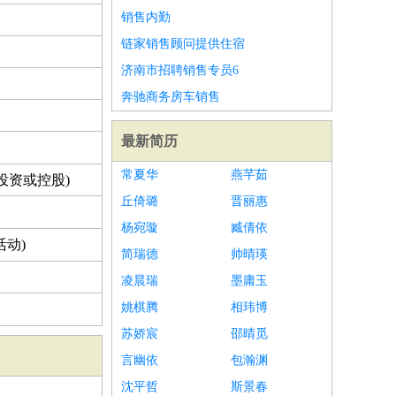
销售内勤
链家销售顾问提供住宿
济南市招聘销售专员6
奔驰商务房车销售
最新简历
常夏华
燕芊茹
投资或控股)
丘倚璐
晋丽惠
杨宛璇
臧倩依
动)
简瑞德
帅晴瑛
凌晨瑞
墨庸玉
姚棋腾
相玮博
苏娇宸
邵晴觅
言幽依
包瀚渊
沈平哲
斯景春