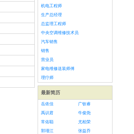
机电工程师
生产总经理
总监理工程师
中央空调维修技术员
汽车销售
销售
营业员
家电维修送装师傅
理疗师
最新简历
岳依佳
广钦睿
禹识君
牛俊尧
常佑聪
尤柏荣
郭瑾江
张益乔