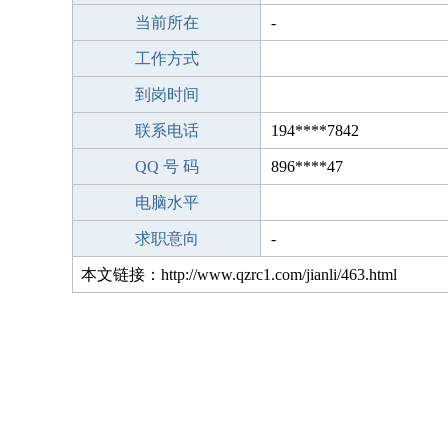
当前所在
-
工作方式
到岗时间
联系电话
194****7842
QQ 号 码
896****47
电脑水平
求职意向
-
本文链接：http://www.qzrc1.com/jianli/463.html