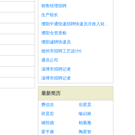
销售经理招聘
生产组长
濮阳中通快递招聘快递员月收入轻松过万
濮阳仓管质检
濮阳诚聘快递员
德州市招聘工艺设计6
通讯公司
淄博市招聘记者
淄博市招聘记者
最新简历
费信吉
后星昊
班昊宏
喻识林
辅恒德
柏菊雅
霍平康
陶星智