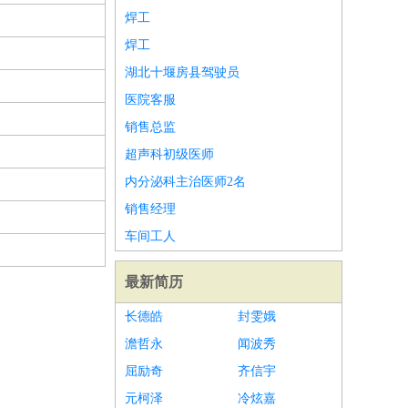
焊工
焊工
湖北十堰房县驾驶员
医院客服
销售总监
超声科初级医师
内分泌科主治医师2名
销售经理
车间工人
最新简历
长德皓
封雯娥
澹哲永
闻波秀
屈励奇
齐信宇
元柯泽
冷炫嘉