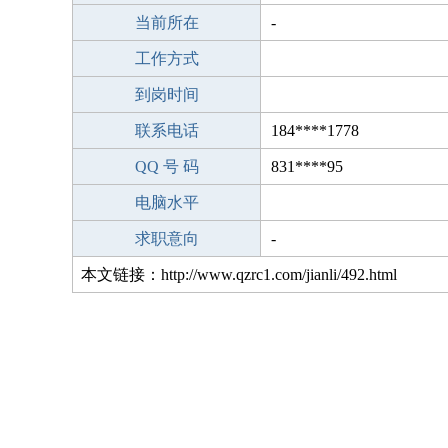
当前所在
-
工作方式
到岗时间
联系电话
184****1778
QQ 号 码
831****95
电脑水平
求职意向
-
本文链接：http://www.qzrc1.com/jianli/492.html