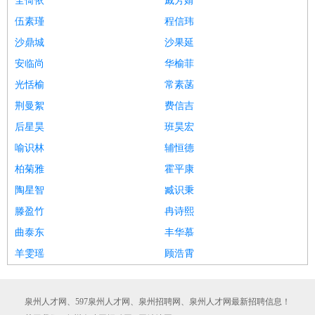
全倚依
戚芳婧
伍素瑾
程信玮
沙鼎城
沙果延
安临尚
华榆菲
光恬榆
常素菡
荆曼絮
费信吉
后星昊
班昊宏
喻识林
辅恒德
柏菊雅
霍平康
陶星智
臧识秉
滕盈竹
冉诗熙
曲泰东
丰华慕
羊雯瑶
顾浩霄
泉州人才网、597泉州人才网、泉州招聘网、泉州人才网最新招聘信息！