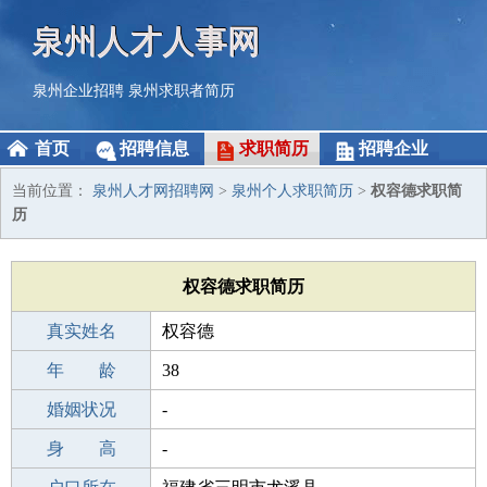
泉州人才人事网
泉州企业招聘
泉州求职者简历
首页
招聘信息
求职简历
招聘企业
当前位置：
泉州人才网招聘网
>
泉州个人求职简历
>
权容德求职简
历
权容德求职简历
真实姓名
权容德
性 别
年 龄
男
38
出生年月
婚姻状况
1988-03-25
-
学 历
身 高
高中
-