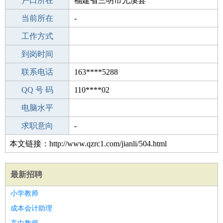
毕业学校
户口所在
邳州八义集中学
福建省三明市尤溪县
所学专业
当前所在
-
-
工作经验
工作方式
12
驾 照
到岗时间
无
期望月薪
联系电话
163****5288
手机号码
QQ 号 码
163****5288
110****02
微信号码
电脑水平
163****5288
外语水平
求职意向
-
本文链接：http://www.qzrc1.com/jianli/504.html
最新招聘
小学教师
成本会计助理