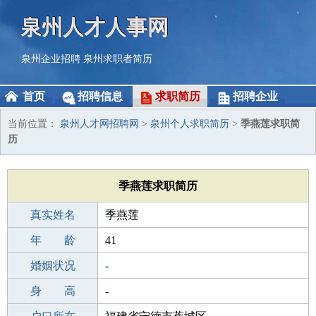
泉州人才人事网
泉州企业招聘
泉州求职者简历
首页
招聘信息
求职简历
招聘企业
当前位置：
泉州人才网招聘网
>
泉州个人求职简历
>
季燕莲求职简
历
季燕莲求职简历
真实姓名
季燕莲
性 别
年 龄
女
41
出生年月
婚姻状况
1985-09-23
-
学 历
身 高
成人教育
-