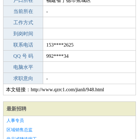
毕业学校
户口所在
福建舒简职业培训学校
福建省宁德市蕉城区
所学专业
当前所在
-
-
工作经验
工作方式
15
驾 照
到岗时间
B照
期望月薪
联系电话
153****2625
手机号码
QQ 号 码
153****2625
992****34
微信号码
电脑水平
153****2625
外语水平
求职意向
-
本文链接：http://www.qzrc1.com/jianli/948.html
最新招聘
人事专员
区域销售总监