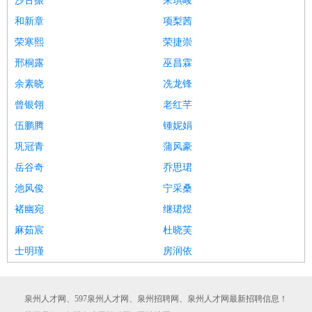
沙古振
来琪峻
和新章
项梨茜
荣寒熙
荣捷崇
邢桐露
巫昌霖
余素晓
冼龙锋
曾银翎
老红芊
伍鹏腾
锺妮娟
巩冠青
蒲风豪
岳谷奇
乔思珺
池风俊
宁采桑
褚幽宛
继珺煜
麻茹宸
杜晓芙
士明瑾
房润依
泉州人才网、597泉州人才网、泉州招聘网、泉州人才网最新招聘信息！