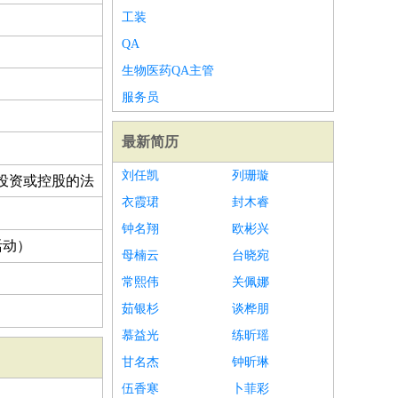
工装
QA
生物医药QA主管
服务员
最新简历
刘任凯
列珊璇
投资或控股的法
衣霞珺
封木睿
钟名翔
欧彬兴
活动）
母楠云
台晓宛
常熙伟
关佩娜
茹银杉
谈桦朋
慕益光
练昕瑶
甘名杰
钟昕琳
伍香寒
卜菲彩