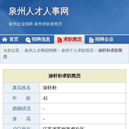
泉州人才人事网
泉州企业招聘
泉州求职者简历
首页
招聘信息
求职简历
招聘企业
当前位置：
泉州人才网招聘网
>
泉州个人求职简历
>
涂轩朴求职简
历
涂轩朴求职简历
真实姓名
涂轩朴
性 别
年 龄
男
42
出生年月
婚姻状况
1984-05-03
-
学 历
身 高
高中
-