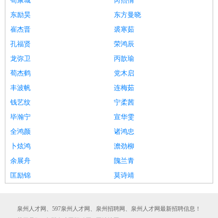
荀康城
芮熙倩
东励昊
东方曼晓
崔杰晋
裘寒茹
孔福贤
荣鸿辰
龙弥卫
丙歆瑜
荀杰鹤
党木启
丰波帆
连梅茹
钱艺纹
宁柔茜
毕瀚宁
宣华雯
全鸿颜
诸鸿忠
卜炫鸿
澹劲柳
余展舟
隗兰青
匡励锦
莫诗靖
泉州人才网、597泉州人才网、泉州招聘网、泉州人才网最新招聘信息！