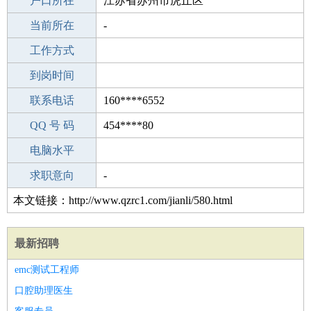
毕业学校
户口所在
菏泽剑桥中学
江苏省苏州市虎丘区
所学专业
当前所在
-
-
工作经验
工作方式
15
驾 照
到岗时间
B照
期望月薪
联系电话
160****6552
手机号码
QQ 号 码
160****6552
454****80
微信号码
电脑水平
160****6552
外语水平
求职意向
-
本文链接：http://www.qzrc1.com/jianli/580.html
最新招聘
emc测试工程师
口腔助理医生