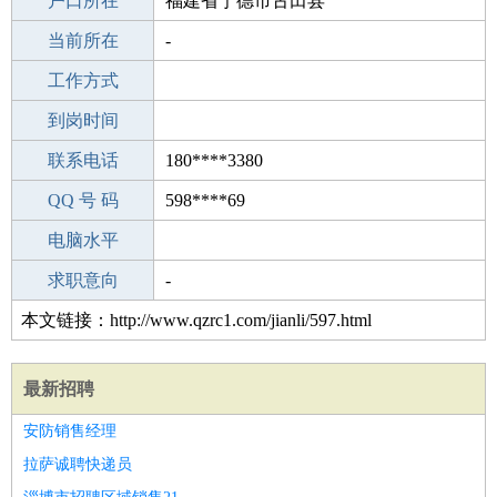
毕业学校
户口所在
金利第一中学
福建省宁德市古田县
所学专业
当前所在
-
-
工作经验
工作方式
2
驾 照
到岗时间
B照
期望月薪
联系电话
180****3380
手机号码
QQ 号 码
180****3380
598****69
微信号码
电脑水平
180****3380
外语水平
求职意向
-
本文链接：http://www.qzrc1.com/jianli/597.html
最新招聘
安防销售经理
拉萨诚聘快递员