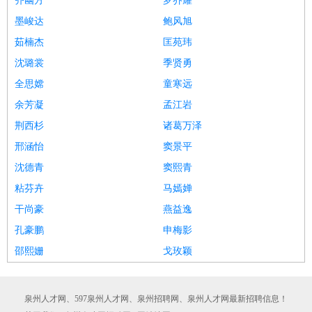
齐幽方
罗乔耀
墨峻达
鲍风旭
茹楠杰
匡苑玮
沈璐裳
季贤勇
全思嫦
童寒远
余芳凝
孟江岩
荆西杉
诸葛万泽
邢涵怡
窦景平
沈德青
窦熙青
粘芬卉
马嫣婵
干尚豪
燕益逸
孔豪鹏
申梅影
邵熙姗
戈玫颖
泉州人才网、597泉州人才网、泉州招聘网、泉州人才网最新招聘信息！