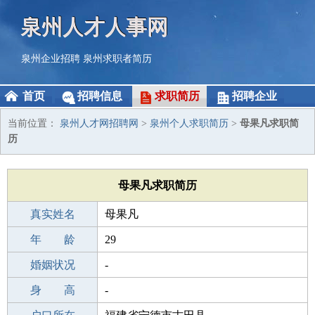
泉州人才人事网
泉州企业招聘
泉州求职者简历
首页
招聘信息
求职简历
招聘企业
当前位置：
泉州人才网招聘网
>
泉州个人求职简历
>
母果凡求职简
历
母果凡求职简历
真实姓名
母果凡
性 别
年 龄
男
29
出生年月
婚姻状况
1997-04-04
-
学 历
身 高
初中
-