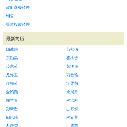
政府商务经理
销售
渠道投放经理
最新简历
鄢诚信
芮熙倩
东励昊
崔杰晋
裘寒茹
荣鸿辰
龙弥卫
丙歆瑜
连梅茹
宁柔茜
全鸿颜
余展舟
隗兰青
占洁桐
彭新晋
占寒蝶
闵风玮
占涵萱
占媛萱
占霎芸