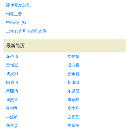
硬件开发总监
销售主管
中药药剂师
上饶仓管月7k管吃管住
最新简历
花圣清
支俊豪
章恬岚
项方豪
成展羽
赛全智
鄢诚信
荀康城
芮熙倩
东励昊
崔杰晋
裘寒茹
孔福贤
党木启
丰波帆
连梅茹
钱艺纹
毕瀚宁