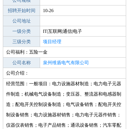
工作地点
公司规模
泉州丰泽区
招聘开始时间
公司电话
10-26
招聘结束时间
公司地址
2021-11-27
一级分类
IT|互联网|通信|电子
二级分类
三级分类
技术开发
项目经理
公司福利：五险一金
其他行业
公司名称
泉州维盾电气有限公司
公司介绍：
公司类型
有限责任公司(自然人投资或控股)
经营范围：一般项目：电力设施器材制造；电力电子元器
件制造；机械电气设备制造；变压器、整流器和电感器制
造；配电开关控制设备制造；电气设备销售；配电开关控
制设备销售；电力设施器材销售；电力电子元器件销售；
仪器仪表销售；电子产品销售；通讯设备销售；汽车零配