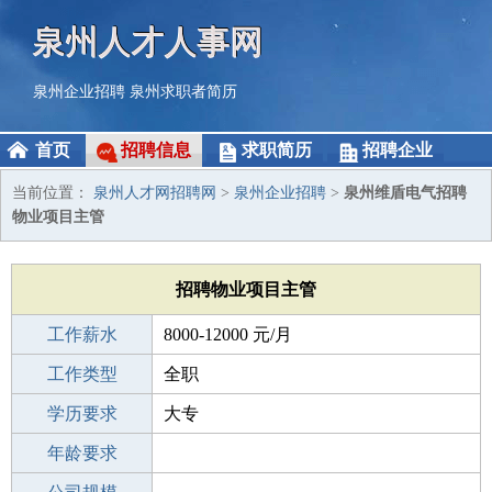
泉州人才人事网
泉州企业招聘
泉州求职者简历
首页
招聘信息
求职简历
招聘企业
当前位置：
泉州人才网招聘网
>
泉州企业招聘
>
泉州维盾电气招聘
物业项目主管
招聘物业项目主管
工作薪水
8000-12000 元/月
招聘人数
工作类型
1人
全职
性别要求
学历要求
-
大专
工作经验
年龄要求
3-5年