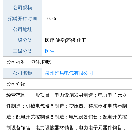
工作地点
公司规模
泉州鲤城区
招聘开始时间
公司电话
10-26
招聘结束时间
公司地址
2021-11-25
一级分类
医疗|健身|环保|化工
二级分类
三级分类
医疗/护理
医生
公司福利：包住,包吃
其他行业
制药/生物工程/医护
公司名称
泉州维盾电气有限公司
公司介绍：
公司类型
有限责任公司(自然人投资或控股)
经营范围：一般项目：电力设施器材制造；电力电子元器
件制造；机械电气设备制造；变压器、整流器和电感器制
造；配电开关控制设备制造；电气设备销售；配电开关控
制设备销售；电力设施器材销售；电力电子元器件销售；