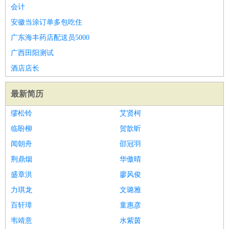
会计
安徽当涂订单多包吃住
广东海丰药店配送员5000
广西田阳测试
酒店店长
最新简历
缪松铃
艾贤柯
临盼柳
贺歆昕
闻朝舟
邵冠羽
荆鼎烟
华傲晴
盛章洪
廖风俊
力琪龙
文璐雅
百轩璋
童惠彦
韦靖意
水紫茵