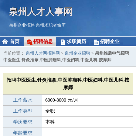
泉州人才人事网
泉州企业招聘
泉州求职者简历
首页
招聘信息
求职简历
招聘企业
当前位置：
泉州人才网招聘网
>
泉州企业招聘
>
泉州维盾电气招聘
中医医生,针灸推拿,中医肿瘤科,中医妇科,中医儿科,按摩师
招聘中医医生,针灸推拿,中医肿瘤科,中医妇科,中医儿科,按
摩师
工作薪水
6000-8000 元/月
招聘人数
工作类型
1人
全职
性别要求
学历要求
-
本科
工作经验
年龄要求
不限